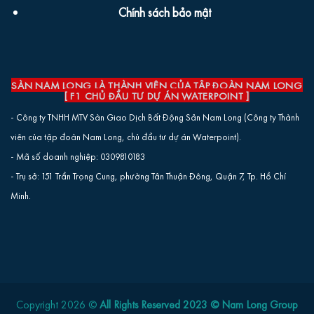
Chính sách bảo mật
SÀN NAM LONG LÀ THÀNH VIÊN CỦA TẬP ĐOÀN NAM LONG
[ F1 CHỦ ĐẦU TƯ DỰ ÁN WATERPOINT ]
- Công ty TNHH MTV Sàn Giao Dịch Bất Động Sản Nam Long (Công ty Thành
viên của tập đoàn Nam Long, chủ đầu tư dự án Waterpoint).
- Mã số doanh nghiệp: 0309810183
- Trụ sở: 151 Trần Trọng Cung, phường Tân Thuận Đông, Quận 7, Tp. Hồ Chí
Minh.
Copyright 2026 ©
All Rights Reserved 2023 © Nam Long Group