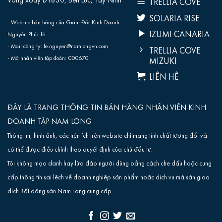
TRELLIA COVE
SOLARIA RISE
- Website bán hàng của Giám Đốc Kinh Doanh:
IZUMI CANARIA
Nguyễn Phúc Lễ
- Mail công ty: le.nguyen@namlongvn.com
TRELLIA COVE
- Mã nhân viên tập đoàn: 000670
MIZUKI
LIÊN HỆ
ĐÂY LÀ TRANG THÔNG TIN BÁN HÀNG NHÂN VIÊN KINH
DOANH TẬP NAM LONG
Thông tin, hình ảnh, các tiện ích trên website chỉ mang tính chất tương đối và
có thể được điều chỉnh theo quyết định của chủ đầu tư.
Tôi không mạo danh hay lừa đảo người dùng bằng cách che dấu hoặc cung
cấp thông tin sai lệch về doanh nghiệp sản phẩm hoặc dịch vụ mà sàn giao
dịch Bất động sản Nam Long cung cấp.