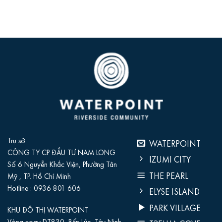
Trụ sở
WATERPOINT
CÔNG TY CP ĐẦU TƯ NAM LONG
IZUMI CITY
Số 6 Nguyễn Khắc Viện, Phường Tân
THE PEARL
Mỹ , TP. Hồ Chí Minh
Hotline :
0936 801 606‬
ELYSE ISLAND
PARK VILLAGE
KHU ĐÔ THỊ WATERPOINT
Vòng xoay DT830, Bến Lức, Tây Ninh