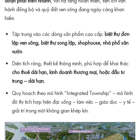
đoạn phát triển nhanh
, với hạ tầng hoàn thiện, tiện ích vận
hành đồng bộ và quỹ đất ven sông đang ngày càng khan
hiếm.
Tập trung vào các dòng sản phẩm cao cấp:
biệt thự đơn
lập ven sông, biệt thự song lập, shophouse, nhà phố sân
vườn
Diện tích rộng, thiết kế thông minh, phù hợp để khai thác
cho thuê dài hạn, kinh doanh thương mại, hoặc đầu tư
trung – dài hạn.
Quy hoạch theo mô hình “Integrated Township” – mô hình
đô thị tích hợp hiện đại: sống – làm việc – giáo dục – y tế –
giải trí trong một không gian khép kín.