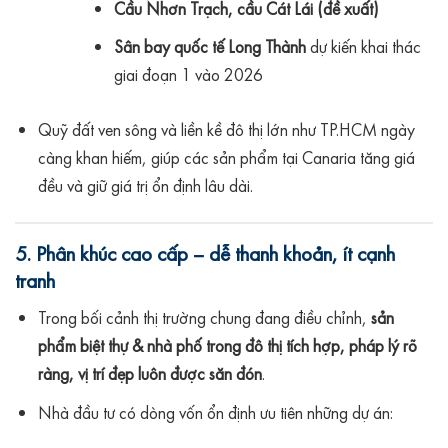
Cầu Nhơn Trạch, cầu Cát Lái (đề xuất)
Sân bay quốc tế Long Thành
dự kiến khai thác
giai đoạn 1 vào 2026
Quỹ đất ven sông và liền kề đô thị lớn như TP.HCM ngày
càng khan hiếm, giúp các sản phẩm tại Canaria tăng giá
đều và giữ giá trị ổn định lâu dài.
5. Phân khúc cao cấp – dễ thanh khoản, ít cạnh
tranh
Trong bối cảnh thị trường chung đang điều chỉnh,
sản
phẩm biệt thự & nhà phố trong đô thị tích hợp, pháp lý rõ
ràng, vị trí đẹp luôn được săn đón
.
Nhà đầu tư có dòng vốn ổn định ưu tiên những dự án: