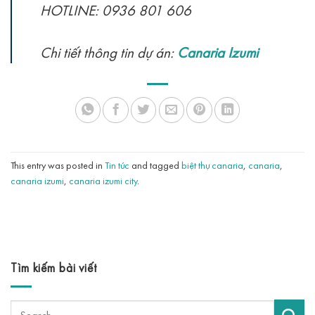
HOTLINE: 0936 801 606
Chi tiết thông tin dự án:
Canaria Izumi
This entry was posted in
Tin tức
and tagged
biệt thự canaria
,
canaria
,
canaria izumi
,
canaria izumi city
.
Tìm kiếm bài viết