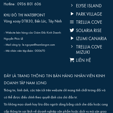
Hotline :
0936 801 606‬
ELYSE ISLAND
PARK VILLAGE
KHU ĐÔ THỊ WATERPOINT
Vòng xoay DT830, Bến Lức, Tây Ninh
TRELLIA COVE
SOLARIA RISE
- Website bán hàng của Giám Đốc Kinh Doanh:
IZUMI CANARIA
Nguyễn Phúc Lễ
- Mail công ty: le.nguyen@namlongvn.com
TRELLIA COVE
- Mã nhân viên tập đoàn: 000670
MIZUKI
LIÊN HỆ
ĐÂY LÀ TRANG THÔNG TIN BÁN HÀNG NHÂN VIÊN KINH
DOANH TẬP NAM LONG
Thông tin, hình ảnh, các tiện ích trên website chỉ mang tính chất tương đối và
có thể được điều chỉnh theo quyết định của chủ đầu tư.
Tôi không mạo danh hay lừa đảo người dùng bằng cách che dấu hoặc cung
cấp thông tin sai lệch về doanh nghiệp sản phẩm hoặc dịch vụ mà sàn giao