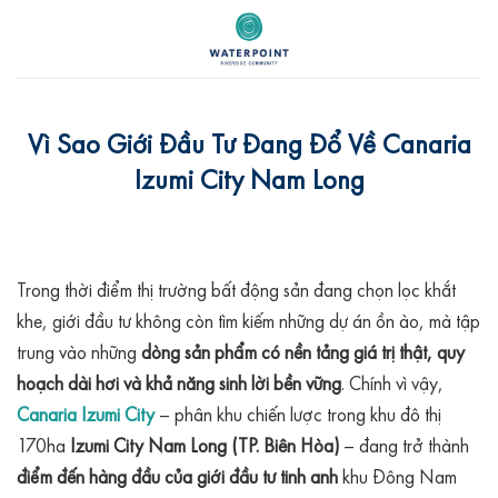
Skip
to
content
Vì Sao Giới Đầu Tư Đang Đổ Về Canaria
Izumi City Nam Long
Trong thời điểm thị trường bất động sản đang chọn lọc khắt
khe, giới đầu tư không còn tìm kiếm những dự án ồn ào, mà tập
trung vào những
dòng sản phẩm có nền tảng giá trị thật, quy
hoạch dài hơi và khả năng sinh lời bền vững
. Chính vì vậy,
Canaria Izumi City
– phân khu chiến lược trong khu đô thị
170ha
Izumi City Nam Long (TP. Biên Hòa)
– đang trở thành
điểm đến hàng đầu của giới đầu tư tinh anh
khu Đông Nam