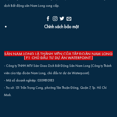
dịch Bất động sản Nam Long cung cấp.
Chính sách bảo mật
SÀN NAM LONG LÀ THÀNH VIÊN CỦA TẬP ĐOÀN NAM LONG
[ F1 CHỦ ĐẦU TƯ DỰ ÁN WATERPOINT ]
- Công ty TNHH MTV Sàn Giao Dịch Bất Động Sản Nam Long (Công ty Thành
viên của tập đoàn Nam Long, chủ đầu tư dự án Waterpoint).
- Mã số doanh nghiệp: 0309810183
- Trụ sở: 151 Trần Trọng Cung, phường Tân Thuận Đông, Quận 7, Tp. Hồ Chí
Minh.