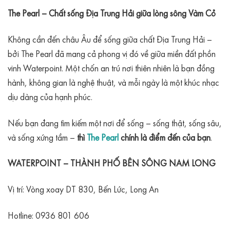
The Pearl – Chất sống Địa Trung Hải giữa lòng sông Vàm Cỏ
Không cần đến châu Âu để sống giữa chất Địa Trung Hải –
bởi The Pearl đã mang cả phong vị đó về giữa miền đất phồn
vinh Waterpoint. Một chốn an trú nơi thiên nhiên là bạn đồng
hành, không gian là nghệ thuật, và mỗi ngày là một khúc nhạc
dịu dàng của hạnh phúc.
Nếu bạn đang tìm kiếm một nơi để sống – sống thật, sống sâu,
và sống xứng tầm –
thì
The Pearl
chính là điểm đến của bạn
.
WATERPOINT – THÀNH PHỐ BÊN SÔNG NAM LONG
Vị trí: Vòng xoay DT 830, Bến Lức, Long An
Hotline: 0936 801 606