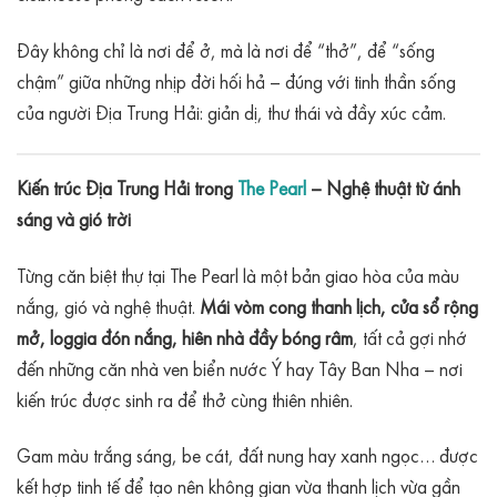
Đây không chỉ là nơi để ở, mà là nơi để “thở”, để “sống
chậm” giữa những nhịp đời hối hả – đúng với tinh thần sống
của người Địa Trung Hải: giản dị, thư thái và đầy xúc cảm.
Kiến trúc Địa Trung Hải trong
The Pearl
– Nghệ thuật từ ánh
sáng và gió trời
Từng căn biệt thự tại The Pearl là một bản giao hòa của màu
nắng, gió và nghệ thuật.
Mái vòm cong thanh lịch, cửa sổ rộng
mở, loggia đón nắng, hiên nhà đầy bóng râm
, tất cả gợi nhớ
đến những căn nhà ven biển nước Ý hay Tây Ban Nha – nơi
kiến trúc được sinh ra để thở cùng thiên nhiên.
Gam màu trắng sáng, be cát, đất nung hay xanh ngọc… được
kết hợp tinh tế để tạo nên không gian vừa thanh lịch vừa gần