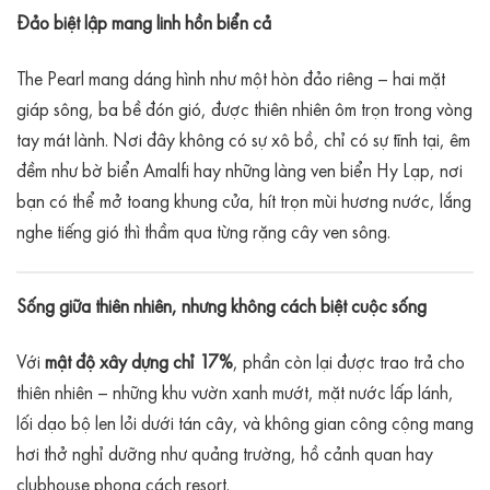
Đảo biệt lập mang linh hồn biển cả
The Pearl mang dáng hình như một hòn đảo riêng – hai mặt
giáp sông, ba bề đón gió, được thiên nhiên ôm trọn trong vòng
tay mát lành. Nơi đây không có sự xô bồ, chỉ có sự tĩnh tại, êm
đềm như bờ biển Amalfi hay những làng ven biển Hy Lạp, nơi
bạn có thể mở toang khung cửa, hít trọn mùi hương nước, lắng
nghe tiếng gió thì thầm qua từng rặng cây ven sông.
Sống giữa thiên nhiên, nhưng không cách biệt cuộc sống
Với
mật độ xây dựng chỉ 17%
, phần còn lại được trao trả cho
thiên nhiên – những khu vườn xanh mướt, mặt nước lấp lánh,
lối dạo bộ len lỏi dưới tán cây, và không gian công cộng mang
hơi thở nghỉ dưỡng như quảng trường, hồ cảnh quan hay
clubhouse phong cách resort.