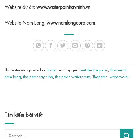
Website dự án:
www.waterpointtayninh.vn
Website Nam Long:
www.namlongcorp.com
This entry was posted in
Tin tức
and tagged
biệt thự the pearl
,
the pearl
nam long
,
the pearl tay ninh
,
the pearl waterpoint
,
Thepearl
,
waterpoint
.
Tìm kiếm bài viết