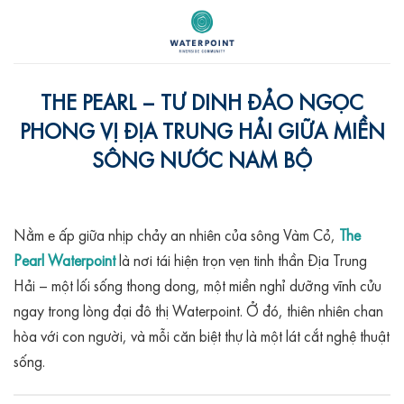
Skip
to
content
THE PEARL – TƯ DINH ĐẢO NGỌC
PHONG VỊ ĐỊA TRUNG HẢI GIỮA MIỀN
SÔNG NƯỚC NAM BỘ
Nằm e ấp giữa nhịp chảy an nhiên của sông Vàm Cỏ,
The
Pearl Waterpoint
là nơi tái hiện trọn vẹn tinh thần Địa Trung
Hải – một lối sống thong dong, một miền nghỉ dưỡng vĩnh cửu
ngay trong lòng đại đô thị Waterpoint. Ở đó, thiên nhiên chan
hòa với con người, và mỗi căn biệt thự là một lát cắt nghệ thuật
sống.