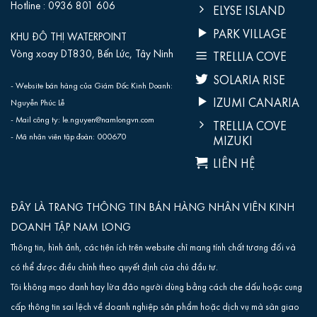
Hotline :
0936 801 606‬
ELYSE ISLAND
PARK VILLAGE
KHU ĐÔ THỊ WATERPOINT
Vòng xoay DT830, Bến Lức, Tây Ninh
TRELLIA COVE
SOLARIA RISE
- Website bán hàng của Giám Đốc Kinh Doanh:
IZUMI CANARIA
Nguyễn Phúc Lễ
- Mail công ty: le.nguyen@namlongvn.com
TRELLIA COVE
- Mã nhân viên tập đoàn: 000670
MIZUKI
LIÊN HỆ
ĐÂY LÀ TRANG THÔNG TIN BÁN HÀNG NHÂN VIÊN KINH
DOANH TẬP NAM LONG
Thông tin, hình ảnh, các tiện ích trên website chỉ mang tính chất tương đối và
có thể được điều chỉnh theo quyết định của chủ đầu tư.
Tôi không mạo danh hay lừa đảo người dùng bằng cách che dấu hoặc cung
cấp thông tin sai lệch về doanh nghiệp sản phẩm hoặc dịch vụ mà sàn giao