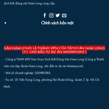
dịch Bất động sản Nam Long cung cấp.
Chính sách bảo mật
SÀN NAM LONG LÀ THÀNH VIÊN CỦA TẬP ĐOÀN NAM LONG
[ F1 CHỦ ĐẦU TƯ DỰ ÁN WATERPOINT ]
- Công ty TNHH MTV Sàn Giao Dịch Bất Động Sản Nam Long (Công ty Thành
viên của tập đoàn Nam Long, chủ đầu tư dự án Waterpoint).
- Mã số doanh nghiệp: 0309810183
- Trụ sở: 151 Trần Trọng Cung, phường Tân Thuận Đông, Quận 7, Tp. Hồ Chí
Minh.