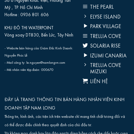
Số 6 Nguyễn Khắc Viện, Phường Tân
THE PEARL
Mỹ , TP. Hồ Chí Minh
Hotline :
0936 801 606‬
ELYSE ISLAND
PARK VILLAGE
KHU ĐÔ THỊ WATERPOINT
Vòng xoay DT830, Bến Lức, Tây Ninh
TRELLIA COVE
SOLARIA RISE
- Website bán hàng của Giám Đốc Kinh Doanh:
IZUMI CANARIA
Nguyễn Phúc Lễ
- Mail công ty: le.nguyen@namlongvn.com
TRELLIA COVE
- Mã nhân viên tập đoàn: 000670
MIZUKI
LIÊN HỆ
ĐÂY LÀ TRANG THÔNG TIN BÁN HÀNG NHÂN VIÊN KINH
DOANH TẬP NAM LONG
Thông tin, hình ảnh, các tiện ích trên website chỉ mang tính chất tương đối và
có thể được điều chỉnh theo quyết định của chủ đầu tư.
Tôi không mạo danh hay lừa đảo người dùng bằng cách che dấu hoặc cung