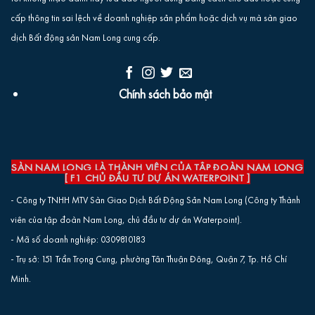
cấp thông tin sai lệch về doanh nghiệp sản phẩm hoặc dịch vụ mà sàn giao
dịch Bất động sản Nam Long cung cấp.
Chính sách bảo mật
SÀN NAM LONG LÀ THÀNH VIÊN CỦA TẬP ĐOÀN NAM LONG
[ F1 CHỦ ĐẦU TƯ DỰ ÁN WATERPOINT ]
- Công ty TNHH MTV Sàn Giao Dịch Bất Động Sản Nam Long (Công ty Thành
viên của tập đoàn Nam Long, chủ đầu tư dự án Waterpoint).
- Mã số doanh nghiệp: 0309810183
- Trụ sở: 151 Trần Trọng Cung, phường Tân Thuận Đông, Quận 7, Tp. Hồ Chí
Minh.