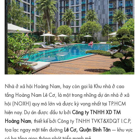
Nhà ở xã hội Hoàng Nam, hay còn gọi là Khu nhà ở cao
tầng Hoàng Nam Lê Cơ, là một trong những dự án nhà ở xã
hội (NOXH) quy mô lớn và được kỳ vọng nhất tại TP.HCM
hiện nay. Dự án được đầu tư bởi
Công ty TNHH XD TM
Hoàng Nam
, thiết kế bởi Công ty TNHH TVKT&XDQT I.C.P,
tọa lạc ngay mặt tiền đường
Lê Cơ, Quận Bình Tân
— khu vực
có hạ tầng giao thông phát triển mạnh mẽ.