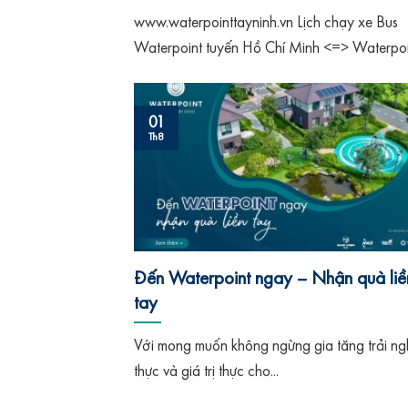
www.waterpointtayninh.vn Lịch chạy xe Bus
Waterpoint tuyến Hồ Chí Minh <=> Waterpoi
và ngược lại...
01
Th8
Đến Waterpoint ngay – Nhận quà liề
tay
Với mong muốn không ngừng gia tăng trải ng
thực và giá trị thực cho...