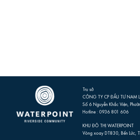
Trụ sở
CÔNG TY CP ĐẦU TƯ NAM
Số 6 Nguyễn Khắc Viện, Phườn
Hotline :
0936 801 606‬
KHU ĐÔ THỊ WATERPOINT
Vòng xoay DT830, Bến Lức, T