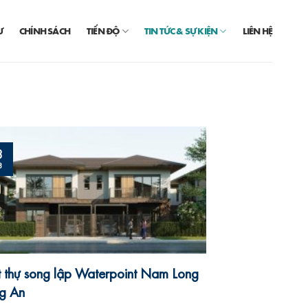
Ư
CHÍNH SÁCH
TIẾN ĐỘ
TIN TỨC & SỰ KIỆN
LIÊN HỆ
3
8
t thự song lập Waterpoint Nam Long
g An