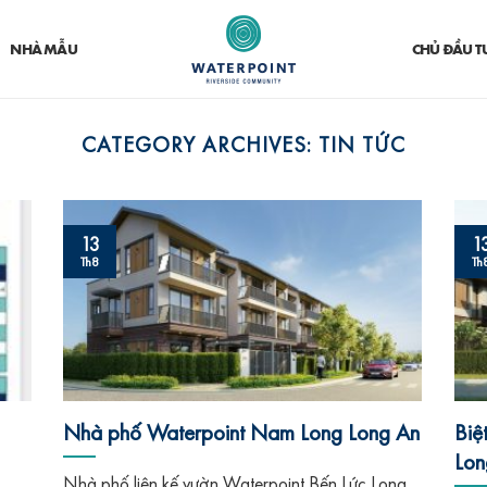
NHÀ MẪU
CHỦ ĐẦU T
CATEGORY ARCHIVES:
TIN TỨC
1
13
Th
Th8
Nhà phố Waterpoint Nam Long Long An
Biệ
Lon
Nhà phố liên kế vườn Waterpoint Bến Lức Long