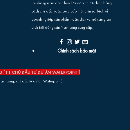
Tôi không mạo danh hay lừa đảo người dùng bằng
cách che dấu hoặc cung cấp thông tin sai lệch về
doanh nghiệp sản phẩm hoặc dịch vụ mà sàn giao
dịch Bất động sản Nam Long cung cấp.
Chính sách bảo mật
NG
[ F1 CHỦ ĐẦU TƯ DỰ ÁN WATERPOINT ]
am Long, chủ đầu tư dự án Waterpoint).