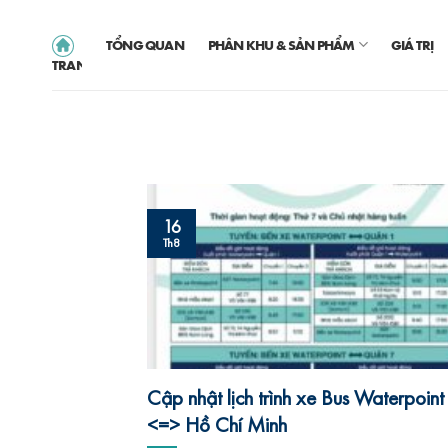
Skip
to
TỔNG QUAN
PHÂN KHU & SẢN PHẨM
GIÁ TRỊ
TRANG CHỦ
content
16
Th8
Cập nhật lịch trình xe Bus Waterpoint
<=> Hồ Chí Minh