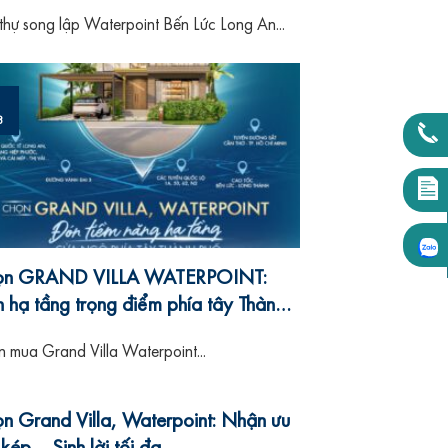
 thự song lập Waterpoint Bến Lức Long An...
1
8
ọn GRAND VILLA WATERPOINT:
 hạ tầng trọng điểm phía tây Thành
ố
 mua Grand Villa Waterpoint...
n Grand Villa, Waterpoint: Nhận ưu
 kép – Sinh lời tối đa