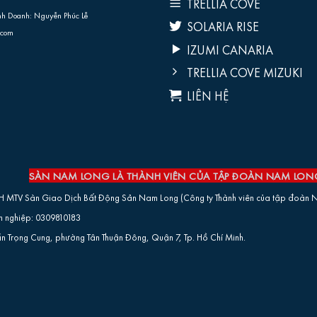
TRELLIA COVE
nh Doanh: Nguyễn Phúc Lễ
SOLARIA RISE
.com
IZUMI CANARIA
TRELLIA COVE MIZUKI
LIÊN HỆ
SÀN NAM LONG LÀ THÀNH VIÊN CỦA TẬP ĐOÀN NAM LO
H MTV Sàn Giao Dịch Bất Động Sản Nam Long (Công ty Thành viên của tập đoàn N
 nghiệp: 0309810183
Trần Trọng Cung, phường Tân Thuận Đông, Quận 7, Tp. Hồ Chí Minh.