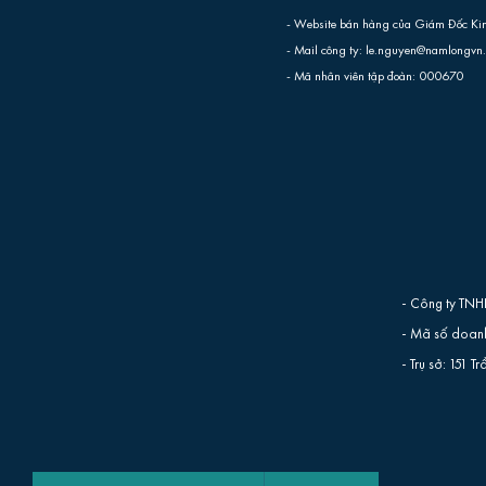
- Website bán hàng của Giám Đốc Ki
- Mail công ty: le.nguyen@namlongvn
- Mã nhân viên tập đoàn: 000670
- Công ty TNH
- Mã số doanh
- Trụ sở: 151 