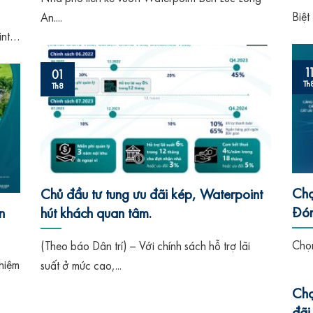
Biệt
An....
nt
1
01
Th
Th8
Ch
Chủ đầu tư tung ưu đãi kép, Waterpoint
Đón
n
hút khách quan tâm.
ph
Chọn
(Theo báo Dân trí) – Với chính sách hỗ trợ lãi
hiệm
suất ở mức cao,...
Chọ
đãi