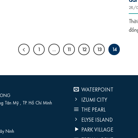
28/
Thời
đồng
1
…
11
12
13
14
WATERPOINT
 LONG
IZUMI CITY
g Tân Mỹ , TP. Hồ Chí Minh
THE PEARL
ELYSE ISLAND
PARK VILLAGE
ây Ninh