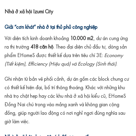
Nhà ở xã hội Izumi City
Giải “cơn khát” nhà ở tại thủ phủ công nghiệp
Với diện tích kinh doanh khoảng
10.000 m2
, dự án cung ứng
ra thị trường
418 căn hộ
. Theo đại diện chủ đầu tư, dòng sản
phẩm EHomeS được thiết kế dựa trên tiêu chí 3E:
Economy
(Tiết kiệm), Efficiency (Hiệu quả) và Ecology (Sinh thái)
.
Ghi nhận từ bản vẽ phối cảnh, dự án gồm các block chung cư
có thiết kế hiện đại, bố trí thông thoáng. Khác với những khu
nhà trọ chật hẹp hay các khu nhà ở xã hội kiểu cũ, EHomeS
Đồng Nai chú trọng vào mảng xanh và không gian cộng
đồng, giúp người lao động có nơi nghỉ ngơi đúng nghĩa sau
giờ làm việc.