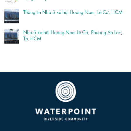
Thông tin Nhà ở xã hội Hoàng Nam, Lê Cơ, HCM
Nhà ở xã hội Hoàng Nam Lê Cơ, Phường An Lạc,
Tp. HCM