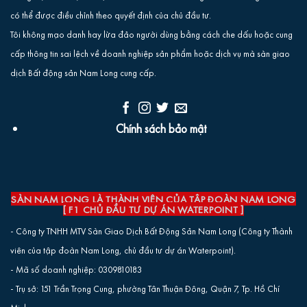
có thể được điều chỉnh theo quyết định của chủ đầu tư.
Tôi không mạo danh hay lừa đảo người dùng bằng cách che dấu hoặc cung
cấp thông tin sai lệch về doanh nghiệp sản phẩm hoặc dịch vụ mà sàn giao
dịch Bất động sản Nam Long cung cấp.
Chính sách bảo mật
SÀN NAM LONG LÀ THÀNH VIÊN CỦA TẬP ĐOÀN NAM LONG
[ F1 CHỦ ĐẦU TƯ DỰ ÁN WATERPOINT ]
- Công ty TNHH MTV Sàn Giao Dịch Bất Động Sản Nam Long (Công ty Thành
viên của tập đoàn Nam Long, chủ đầu tư dự án Waterpoint).
- Mã số doanh nghiệp: 0309810183
- Trụ sở: 151 Trần Trọng Cung, phường Tân Thuận Đông, Quận 7, Tp. Hồ Chí