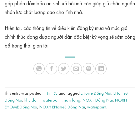
góp phần đảm bảo an sinh xã hội mà còn giúp giữ chân nguồn
nhân lực chất lượng cao cho tỉnh nhà.
Hiện tại, các thông tin về điều kiện đăng ký mua và mức giá
chính thức đang được người dân đặc biệt kỳ vọng sẽ sớm công
bố trong thời gian tới.
This entry was posted in
Tin tức
and tagged
EHome Đồng Nai
,
EHomeS
Đồng Nai
,
khu đô thị waterpoint
,
nam long
,
NOXH Đồng Nai
,
NOXH
EHOME Đồng Nai
,
NOXH EHomeS Đồng Nai
,
waterpoint
.