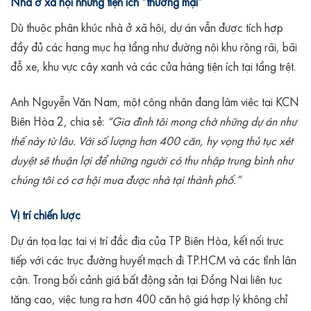
Nhà ở xã hội nhưng tiện ích “thương mại”
Dù thuộc phân khúc nhà ở xã hội, dự án vẫn được tích hợp
đầy đủ các hạng mục hạ tầng như đường nội khu rộng rãi, bãi
đỗ xe, khu vực cây xanh và các cửa hàng tiện ích tại tầng trệt.
Anh Nguyễn Văn Nam, một công nhân đang làm việc tại KCN
Biên Hòa 2, chia sẻ:
“Gia đình tôi mong chờ những dự án như
thế này từ lâu. Với số lượng hơn 400 căn, hy vọng thủ tục xét
duyệt sẽ thuận lợi để những người có thu nhập trung bình như
chúng tôi có cơ hội mua được nhà tại thành phố.”
Vị trí chiến lược
Dự án tọa lạc tại vị trí đắc địa của TP Biên Hòa, kết nối trực
tiếp với các trục đường huyết mạch đi TP.HCM và các tỉnh lân
cận. Trong bối cảnh giá bất động sản tại Đồng Nai liên tục
tăng cao, việc tung ra hơn 400 căn hộ giá hợp lý không chỉ